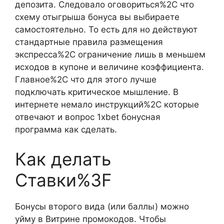
депозита. Следовало оговориться%2C что
схему отыгрыша бонуса вы выбираете
самостоятельно. То есть для но действуют
стандартные правила размещения
экспресса%2C ограничение лишь в меньшем
исходов в купоне и величине коэффициента.
Главное%2C что для этого лучше
подключать критическое мышление. В
интернете немало инструкций%2C которые
отвечают и вопрос 1xbet бонусная
программа как сделать.
Как делать
Ставки%3F
Бонусы второго вида (или баллы) можно
уйму в Витрине промокодов. Чтобы