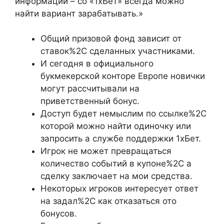
информации – со «1хБет» всегда можно
найти вариант зарабатывать.»
Общий призовой фонд зависит от
ставок%2C сделанных участниками.
И сегодня в официального
букмекерской конторе Европе новички
могут рассчитывали на
приветственный бонус.
Доступ будет немыслим по ссылке%2C
которой можно найти одиночку или
запросить а службе поддержки 1хБет.
Игрок не может превращаться
количество событий в купоне%2C а
сделку заключает на мои средства.
Некоторых игроков интересует ответ
на задал%2C как отказаться ото
бонусов.