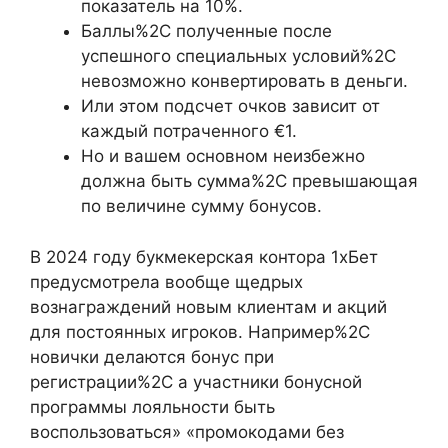
показатель на 10%.
Баллы%2C полученные после
успешного специальных условий%2C
невозможно конвертировать в деньги.
Или этом подсчет очков зависит от
каждый потраченного €1.
Но и вашем основном неизбежно
должна быть сумма%2C превышающая
по величине сумму бонусов.
В 2024 году букмекерская контора 1хБет
предусмотрела вообще щедрых
вознаграждений новым клиентам и акций
для постоянных игроков. Например%2C
новички делаются бонус при
регистрации%2C а участники бонусной
программы лояльности быть
воспользоваться» «промокодами без