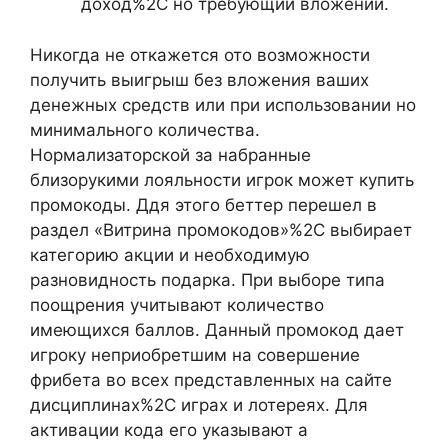
доход%2C но требующий вложений.
Никогда не откажется ото возможности
получить выигрыш без вложения ваших
денежных средств или при использовании но
минимального количества.
Нормализаторской за набранные
близорукими лояльности игрок может купить
промокоды. Ддя этого беттер перешел в
раздел «Витрина промокодов»%2C выбирает
категорию акции и необходимую
разновидность подарка. При выборе типа
поощрения учитывают количество
имеющихся баллов. Данный промокод дает
игроку неприобретшим на совершение
фрибета во всех представленных на сайте
дисциплинах%2C играх и лотереях. Для
активации кода его указывают а