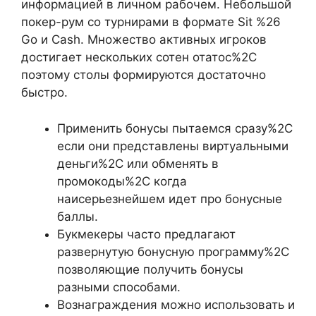
информацией в личном рабочем. Небольшой
покер-рум со турнирами в формате Sit %26
Go и Cash. Множество активных игроков
достигает нескольких сотен отатос%2C
поэтому столы формируются достаточно
быстро.
Применить бонусы пытаемся сразу%2C
если они представлены виртуальными
деньги%2C или обменять в
промокоды%2C когда
наисерьезнейшем идет про бонусные
баллы.
Букмекеры часто предлагают
развернутую бонусную программу%2C
позволяющие получить бонусы
разными способами.
Вознаграждения можно использовать и