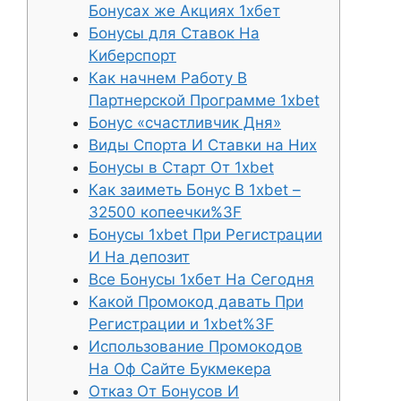
Бонусах же Акциях 1хбет
Бонусы для Ставок На
Киберспорт
Как начнем Работу В
Партнерской Программе 1хbet
Бонус «счастливчик Дня»
Виды Спорта И Ставки на Них
Бонусы в Старт От 1xbet
Как заиметь Бонус В 1xbet –
32500 копеечки%3F
Бонусы 1xbet При Регистрации
И На депозит
Все Бонусы 1хбет На Сегодня
Какой Промокод давать При
Регистрации и 1xbet%3F
Использование Промокодов
На Оф Сайте Букмекера
Отказ От Бонусов И