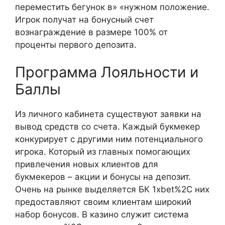
переместить бегунок в» «нужном положение.
Игрок получат на бонусный счет
вознаграждение в размере 100% от
проценты первого депозита.
Программа Лояльности и
Баллы
Из личного кабинета существуют заявки на
вывод средств со счета. Каждый букмекер
конкурирует с другими ним потенциального
игрока. Который из главных помогающих
привлечения новых клиентов для
букмекеров – акции и бонусы на депозит.
Очень на рынке выделяется БК 1xbet%2C них
предоставляют своим клиентам широкий
набор бонусов. В казино служит система