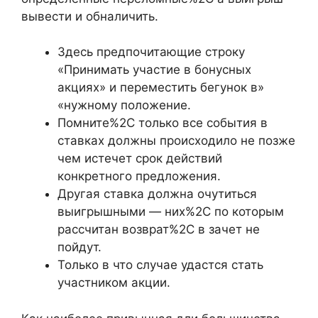
вывести и обналичить.
Здесь предпочитающие строку
«Принимать участие в бонусных
акциях» и переместить бегунок в»
«нужному положение.
Помните%2C только все события в
ставках должны происходило не позже
чем истечет срок действий
конкретного предложения.
Другая ставка должна очутиться
выигрышными — них%2C по которым
рассчитан возврат%2C в зачет не
пойдут.
Только в что случае удастся стать
участником акции.