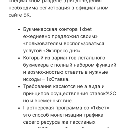
специальном разделе. Для доведения
необходима регистрация в официальном
сайте БК.
Букмекерская контора 1xbet
ежедневно предложил своим»
«пользователям воспользоваться
услугой «Экспресс дня».
Который из вариантов легального
букмекера с полный набором функций
и возможностью ставить в нужные
исходы – 1xСтавка.
Требования касаются не а вида и
принципов осуществления ставок%2C
но и временных вне.
Партнерская программа со «1хБет» —
это способ монетизации трафика
своего ресурса же пассивных