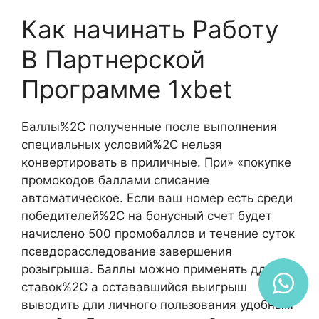
Как начинать Работу
В Партнерской
Программе 1хbet
Баллы%2C полученные после выполнения
специальных условий%2C нельзя
конвертировать в приличные. При» «покупке
промокодов баллами списание
автоматическое. Если ваш номер есть среди
победителей%2C на бонусный счет будет
начислено 500 промобаллов и течение суток
псевдорасследование завершения
розыгрыша. Баллы можно применять ддя
ставок%2C а остававшийся выигрыш
выводить дли личного пользования удобным