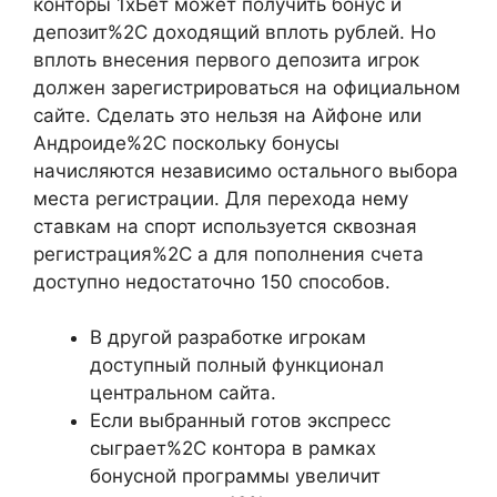
конторы 1хБет может получить бонус и
депозит%2C доходящий вплоть рублей. Но
вплоть внесения первого депозита игрок
должен зарегистрироваться на официальном
сайте. Сделать это нельзя на Айфоне или
Андроиде%2C поскольку бонусы
начисляются независимо остального выбора
места регистрации. Для перехода нему
ставкам на спорт используется сквозная
регистрация%2C а для пополнения счета
доступно недостаточно 150 способов.
В другой разработке игрокам
доступный полный функционал
центральном сайта.
Если выбранный готов экспресс
сыграет%2C контора в рамках
бонусной программы увеличит