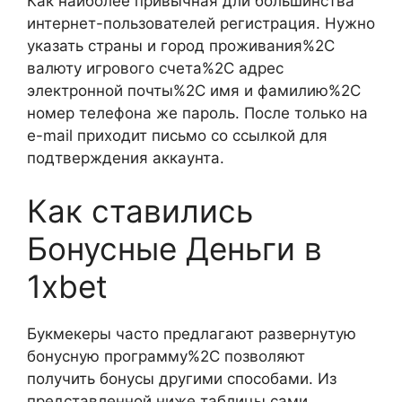
Как наиболее привычная дли большинства
интернет-пользователей регистрация. Нужно
указать страны и город проживания%2C
валюту игрового счета%2C адрес
электронной почты%2C имя и фамилию%2C
номер телефона же пароль. После только на
e-mail приходит письмо со ссылкой для
подтверждения аккаунта.
Как ставились
Бонусные Деньги в
1xbet
Букмекеры часто предлагают развернутую
бонусную программу%2C позволяют
получить бонусы другими способами. Из
представленной ниже таблицы сами