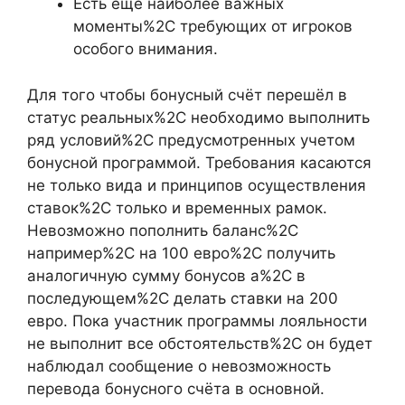
Есть еще наиболее важных
моменты%2C требующих от игроков
особого внимания.
Для того чтобы бонусный счёт перешёл в
статус реальных%2C необходимо выполнить
ряд условий%2C предусмотренных учетом
бонусной программой. Требования касаются
не только вида и принципов осуществления
ставок%2C только и временных рамок.
Невозможно пополнить баланс%2C
например%2C на 100 евро%2C получить
аналогичную сумму бонусов а%2C в
последующем%2C делать ставки на 200
евро. Пока участник программы лояльности
не выполнит все обстоятельств%2C он будет
наблюдал сообщение о невозможность
перевода бонусного счёта в основной.