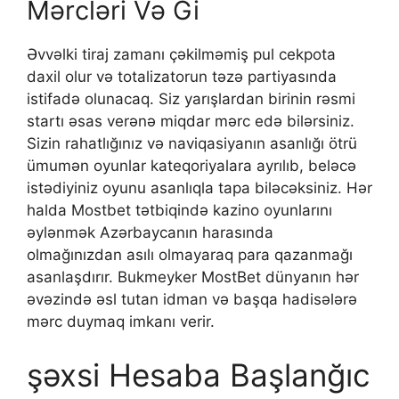
Mərcləri Və Gi
Əvvəlki tiraj zamanı çəkilməmiş pul cekpota
daxil olur və totalizatorun təzə partiyasında
istifadə olunacaq. Siz yarışlardan birinin rəsmi
startı əsas verənə miqdar mərc edə bilərsiniz.
Sizin rahatlığınız və naviqasiyanın asanlığı ötrü
ümumən oyunlar kateqoriyalara ayrılıb, beləcə
istədiyiniz oyunu asanlıqla tapa biləcəksiniz. Hər
halda Mostbet tətbiqində kazino oyunlarını
əylənmək Azərbaycanın harasında
olmağınızdan asılı olmayaraq para qazanmağı
asanlaşdırır. Bukmeyker MostBet dünyanın hər
əvəzində əsl tutan idman və başqa hadisələrə
mərc duymaq imkanı verir.
şəxsi Hesaba Başlanğıc