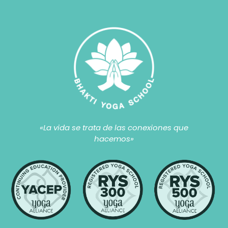
«La vida se trata de las conexiones que
hacemos»