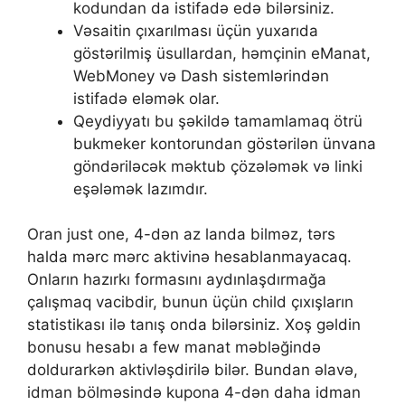
kodundan da istifadə edə bilərsiniz.
Vəsaitin çıxarılması üçün yuxarıda
göstərilmiş üsullardan, həmçinin eManat,
WebMoney və Dash sistemlərindən
istifadə eləmək olar.
Qeydiyyatı bu şəkildə tamamlamaq ötrü
bukmeker kontorundan göstərilən ünvana
göndəriləcək məktub çözələmək və linki
eşələmək lazımdır.
Oran just one, 4-dən az landa bilməz, tərs
halda mərc mərc aktivinə hesablanmayacaq.
Onların hazırkı formasını aydınlaşdırmağa
çalışmaq vacibdir, bunun üçün child çıxışların
statistikası ilə tanış onda bilərsiniz. Xoş gəldin
bonusu hesabı a few manat məbləğində
doldurarkən aktivləşdirilə bilər. Bundan əlavə,
idman bölməsində kupona 4-dən daha idman