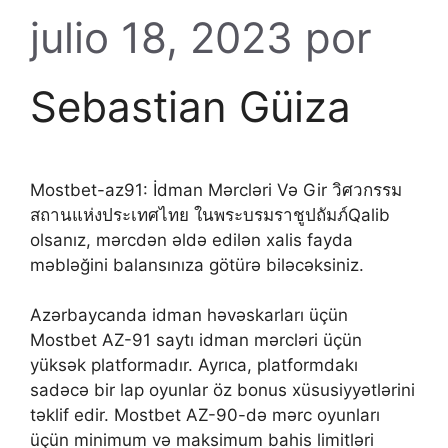
julio 18, 2023
por
Sebastian Güiza
Mostbet-az91: İdman Mərcləri Və Gir วิศวกรรม
สถานแห่งประเทศไทย ในพระบรมราชูปถัมภ์
Qalib
olsanız, mərcdən əldə edilən xalis fayda
məbləğini balansınıza götürə biləcəksiniz.
Azərbaycanda idman həvəskarları üçün
Mostbet AZ-91 saytı idman mərcləri üçün
yüksək platformadır. Ayrıca, platformdakı
sadəcə bir lap oyunlar öz bonus xüsusiyyətlərini
təklif edir. Mostbet AZ-90-də mərc oyunları
üçün minimum və maksimum bahis limitləri