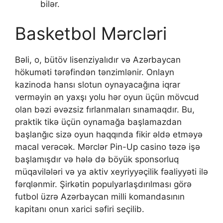
bilər.
Basketbol Mərcləri
Bəli, o, bütöv lisenziyalıdır və Azərbaycan
hökuməti tərəfindən tənzimlənir. Onlayn
kazinoda hansı slotun oynayacağına iqrar
verməyin ən yaxşı yolu hər oyun üçün mövcud
olan bəzi əvəzsiz fırlanmaları sınamaqdır. Bu,
praktik tikə üçün oynamağa başlamazdan
başlanğıc sizə oyun haqqında fikir əldə etməyə
macal verəcək. Mərclər Pin-Up casino təzə işə
başlamışdır və hələ də böyük sponsorluq
müqavilələri və ya aktiv xeyriyyəçilik fəaliyyəti ilə
fərqlənmir. Şirkətin populyarlaşdırılması görə
futbol üzrə Azərbaycan milli komandasının
kapitanı onun xarici səfiri seçilib.