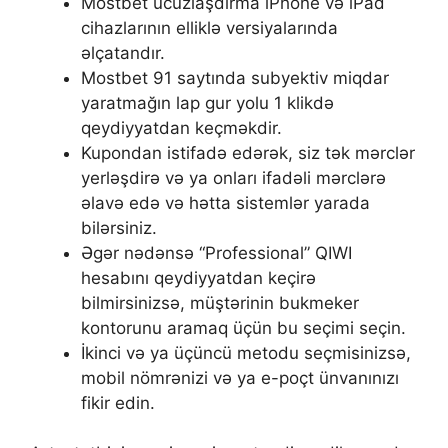
Mostbet ucuzlaşdırma iPhone və iPad
cihazlarının elliklə versiyalarında
əlçatandır.
Mostbet 91 saytında subyektiv miqdar
yaratmağın lap gur yolu 1 klikdə
qeydiyyatdan keçməkdir.
Kupondan istifadə edərək, siz tək mərclər
yerləşdirə və ya onları ifadəli mərclərə
əlavə edə və hətta sistemlər yarada
bilərsiniz.
Əgər nədənsə “Professional” QIWI
hesabını qeydiyyatdan keçirə
bilmirsinizsə, müştərinin bukmeker
kontorunu aramaq üçün bu seçimi seçin.
İkinci və ya üçüncü metodu seçmisinizsə,
mobil nömrənizi və ya e-poçt ünvanınızı
fikir edin.