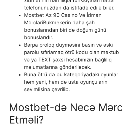
xidmətinin hamılıqla funksiyaları hətta
telefonunuzdan da istifadə edilə bilər.
Mostbet Az 90 Casino Və İdman
MərcləriBukmekerin daha şah
bonuslarından biri də doğum günü
bonuslarıdır.
Bərpa proloq düyməsini basın və əski
parolu sıfırlamaq ötrü kodu olan məktub
və ya TEXT şəxsi hesabınızın bağlılıq
məlumatlarına göndəriləcək.
Buna ötrü də bu kateqoriyadakı oyunlar
həm yeni, həm də usta oyunçuların
sevimlisinə çevrilib.
Mostbet-də Necə Mərc
Etməli?