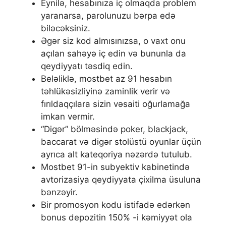
Eynilə, hesabınıza iç olmaqda problem
yaranarsa, parolunuzu bərpa edə
biləcəksiniz.
Əgər siz kod almısınızsa, o vaxt onu
açılan sahəyə iç edin və bununla da
qeydiyyatı təsdiq edin.
Beləliklə, mostbet az 91 hesabın
təhlükəsizliyinə zaminlik verir və
fırıldaqçılara sizin vəsaiti oğurlamağa
imkan vermir.
“Digər” bölməsində poker, blackjack,
baccarat və digər stolüstü oyunlar üçün
ayrıca alt kateqoriya nəzərdə tutulub.
Mostbet 91-in subyektiv kabinetində
avtorizasiya qeydiyyata çixilma üsuluna
bənzəyir.
Bir promosyon kodu istifadə edərkən
bonus depozitin 150% -i kəmiyyət ola