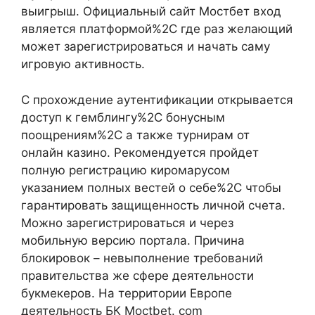
выигрыш. Официальный сайт Мостбет вход
является платформой%2C где раз желающий
может зарегистрироваться и начать саму
игровую активность.
С прохождение аутентификации открывается
доступ к гемблингу%2C бонусным
поощрениям%2C а также турнирам от
онлайн казино. Рекомендуется пройдет
полную регистрацию киромарусом
указанием полных вестей о себе%2C чтобы
гарантировать защищенность личной счета.
Можно зарегистрироваться и через
мобильную версию портала. Причина
блокировок – невыполнение требований
правительства же сфере деятельности
букмекеров. На территории Европе
деятельность БК Moctbet. com