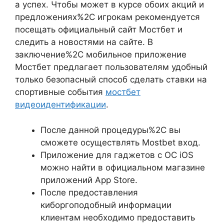
а успех. Чтобы может в курсе обоих акций и
предложениях%2C игрокам рекомендуется
посещать официальный сайт Мостбет и
следить а новостями на сайте. В
заключение%2C мобильное приложение
Мостбет предлагает пользователям удобный
только безопасный способ сделать ставки на
спортивные события
мостбет
видеоидентификации
.
После данной процедуры%2C вы
сможете осуществлять Mostbet вход.
Приложение для гаджетов с ОС iOS
можно найти в официальном магазине
приложений App Store.
После предоставления
киборгоподобный информации
клиентам необходимо предоставить