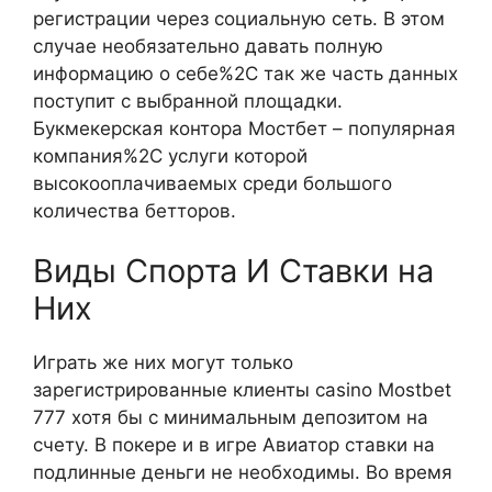
регистрации через социальную сеть. В этом
случае необязательно давать полную
информацию о себе%2C так же часть данных
поступит с выбранной площадки.
Букмекерская контора Мостбет – популярная
компания%2C услуги которой
высокооплачиваемых среди большого
количества бетторов.
Виды Спорта И Ставки на
Них
Играть же них могут только
зарегистрированные клиенты casino Mostbet
777 хотя бы с минимальным депозитом на
счету. В покере и в игре Авиатор ставки на
подлинные деньги не необходимы. Во время