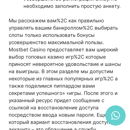
необходимо заполнить простую анкету.
Мы расскажем вам%2C как правильно
управлять вашим банкроллом%2C выбирать
слоты только использовать бонусы
усовершенство максимальной пользы.
Mostbet Casino предоставляет вам широкий
выбор топовых казино игр%2C которые
приносят невероятное удовольствие и шансы
на выигрыш. В этом разделе мы допустим
некоторые из главных популярных игр%2C а
также поделимся пиппардом вами
секретами успешного» «игры. После этого и
указанный ресурс придет сообщение с
ссылкой на восстановление доступа
посредством ввода новым пароля. Еще
который вариант восстановления доступа к
аккаунту – это обращение а службу