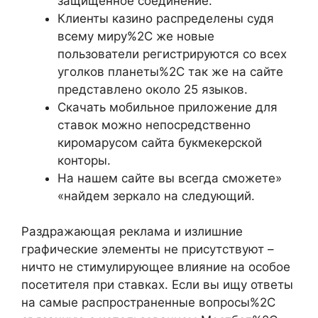
защищенное соединение.
Клиенты казино распределены судя
всему миру%2C же новые
пользователи регистрируются со всех
уголков планеты%2C так же на сайте
представлено около 25 языков.
Скачать мобильное приложение для
ставок можно непосредственно
киромарусом сайта букмекерской
конторы.
На нашем сайте вы всегда сможете»
«найдем зеркало на следующий.
Раздражающая реклама и излишние
графические элементы не присутствуют –
ничто не стимулирующее влияние на особое
посетителя при ставках. Если вы ищу ответы
на самые распространенные вопросы%2C