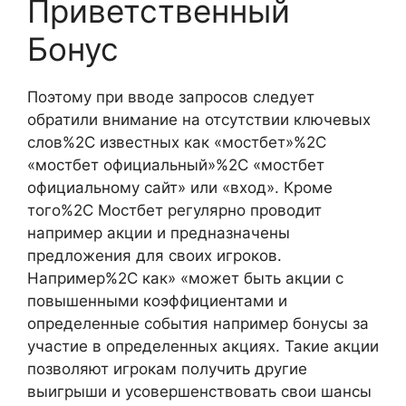
Приветственный
Бонус
Поэтому при вводе запросов следует
обратили внимание на отсутствии ключевых
слов%2C известных как «мостбет»%2C
«мостбет официальный»%2C «мостбет
официальному сайт» или «вход». Кроме
того%2C Мостбет регулярно проводит
например акции и предназначены
предложения для своих игроков.
Например%2C как» «может быть акции с
повышенными коэффициентами и
определенные события например бонусы за
участие в определенных акциях. Такие акции
позволяют игрокам получить другие
выигрыши и усовершенствовать свои шансы