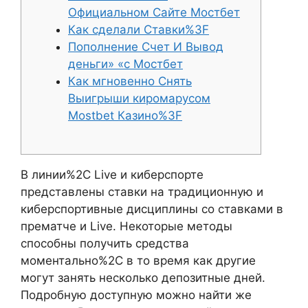
Официальном Сайте Мостбет
Как сделали Ставки%3F
Пополнение Счет И Вывод
деньги» «с Мостбет
Как мгновенно Снять
Выигрыши киромарусом
Mostbet Казино%3F
В линии%2C Live и киберспорте
представлены ставки на традиционную и
киберспортивные дисциплины со ставками в
прематче и Live. Некоторые методы
способны получить средства
моментально%2C в то время как другие
могут занять несколько депозитные дней.
Подробную доступную можно найти же