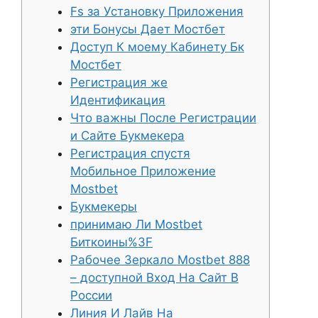
Fs за Установку Приложения
эти Бонусы Дает Мостбет
Доступ К моему Кабинету Бк
Мостбет
Регистрация же
Идентификация
Что важны После Регистрации
и Сайте Букмекера
Регистрация спустя
Мобильное Приложение
Mostbet
Букмекеры
принимаю Ли Mostbet
Биткоины%3F
Рабочее Зеркало Mostbet 888
– доступной Вход На Сайт В
России
Линия И Лайв На