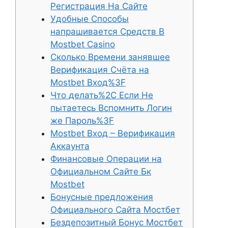
Регистрация На Сайте
Удобные Способы
напрашивается Средств В
Mostbet Casino
Сколько Времени занявшее
Верификация Счёта на
Mostbet Вход%3F
Что делать%2C Если Не
пытаетесь Вспомнить Логин
же Пароль%3F
Mostbet Вход – Верификация
Аккаунта
Финансовые Операции на
Официальном Сайте Бк
Mostbet
Бонусные предложения
Официального Сайта Мостбет
Бездепозитный Бонус Мостбет