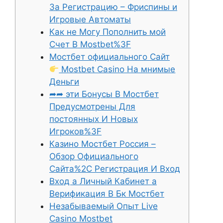
За Регистрацию – Фриспины и
Игровые Автоматы
Как не Могу Пополнить мой
Счет В Mostbet%3F
Мостбет официального Сайт
Mostbet Casino На мнимые
Деньги
➦➦ эти Бонусы В Мостбет
Предусмотрены Для
постоянных И Новых
Игроков%3F
Казино Мостбет Россия –
Обзор Официального
Сайта%2C Регистрация И Вход
Вход а Личный Кабинет а
Верификация В Бк Мостбет
Незабываемый Опыт Live
Casino Mostbet