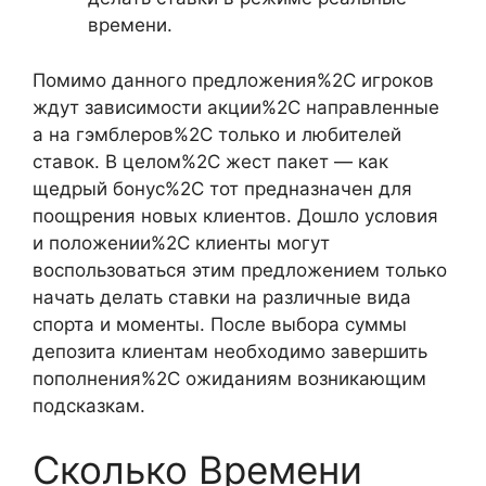
времени.
Помимо данного предложения%2C игроков
ждут зависимости акции%2C направленные
а на гэмблеров%2C только и любителей
ставок. В целом%2C жест пакет — как
щедрый бонус%2C тот предназначен для
поощрения новых клиентов. Дошло условия
и положении%2C клиенты могут
воспользоваться этим предложением только
начать делать ставки на различные вида
спорта и моменты. После выбора суммы
депозита клиентам необходимо завершить
пополнения%2C ожиданиям возникающим
подсказкам.
Сколько Времени