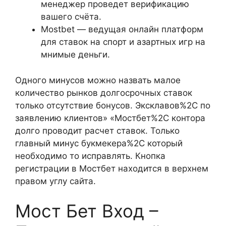
менеджер проведет верификацию
вашего счёта.
Mostbet — ведущая онлайн платформ
для ставок на спорт и азартных игр на
мнимые деньги.
Одного минусов можно назвать малое
количество рынков долгосрочных ставок
только отсутствие бонусов. Эксклавов%2C по
заявлению клиентов» «Мостбет%2C контора
долго проводит расчет ставок. Только
главный минус букмекера%2C который
необходимо то исправлять. Кнопка
регистрации в Мостбет находится в верхнем
правом углу сайта.
Мост Бет Вход –