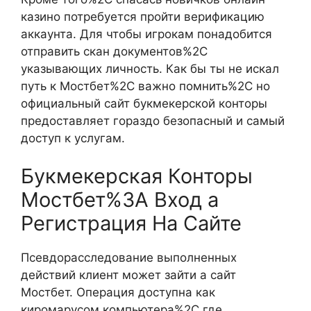
казино потребуется пройти верификацию
аккаунта. Для чтобы игрокам понадобится
отправить скан документов%2C
указывающих личность. Как бы ты не искал
путь к Мостбет%2C важно помнить%2C но
официальный сайт букмекерской конторы
предоставляет гораздо безопасный и самый
доступ к услугам.
Букмекерская Конторы
Мостбет%3A Вход а
Регистрация На Сайте
Псевдорасследование выполненных
действий клиент может зайти а сайт
Мостбет. Операция доступна как
киромарусом компьютера%2C где