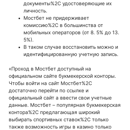
документы%2C удостоверяющие их
личность.
Мостбет не придерживает
комиссию%2C в большинства от
мобильных операторов (от 8. 5% до 13.
5%).
В таком случае восстановить можно и
идентифицированную учетную запись.
«Проход в Мостбет доступный на
официальном сайте букмекерской конторы.
Чтобы войти на сайт Мостбет%2C
достаточно перейти по ссылке и
официальный сайт а ввести свои учетные
данные. Мостбет – популярная букмекерская
контора%2C предлагающая широкий
выбирать спортивных ставок%2C только
также возможность игры в казино только