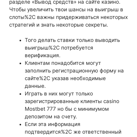
разделе «Вывод средств» на сайте казино.
Чтобы увеличить твои шансы на выигрыш в
слоты%2C важны придерживаться некоторых
стратегий и знать некоторые секреты.
Того делать ставки только выводить
выигрыш%2C потребуется
верификация.
Клиентам понадобится могут
заполнить регистрационную форму на
сайте%2C указав необходимые
данные.
Играть в них могут только
зарегистрированные клиенты casino
Mostbet 777 но бы с минимумом
депозитом на счету.
Если эта информация
подтвердится%2C же ответственный