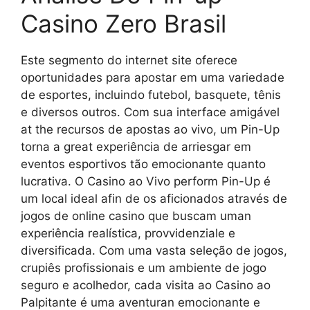
Casino Zero Brasil
Este segmento do internet site oferece
oportunidades para apostar em uma variedade
de esportes, incluindo futebol, basquete, tênis
e diversos outros. Com sua interface amigável
at the recursos de apostas ao vivo, um Pin-Up
torna a great experiência de arriesgar em
eventos esportivos tão emocionante quanto
lucrativa. O Casino ao Vivo perform Pin-Up é
um local ideal afin de os aficionados através de
jogos de online casino que buscam uman
experiência realística, provvidenziale e
diversificada. Com uma vasta seleção de jogos,
crupiês profissionais e um ambiente de jogo
seguro e acolhedor, cada visita ao Casino ao
Palpitante é uma aventuran emocionante e