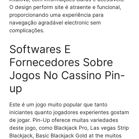
O design perform site é atraente e funcional,
proporcionando uma experiência para
navegação agradável electronic sem
complicações.
Softwares E
Fornecedores Sobre
Jogos No Cassino Pin-
up
Este é um jogo muito popular que tanto
iniciantes quanto jogadores experientes gostam
de jogar. Pin-Up oferece muitas variedades
deste jogo, como Blackjack Pro, Las vegas Strip
Blackjack, Basic Blackjack Gold at the muitos