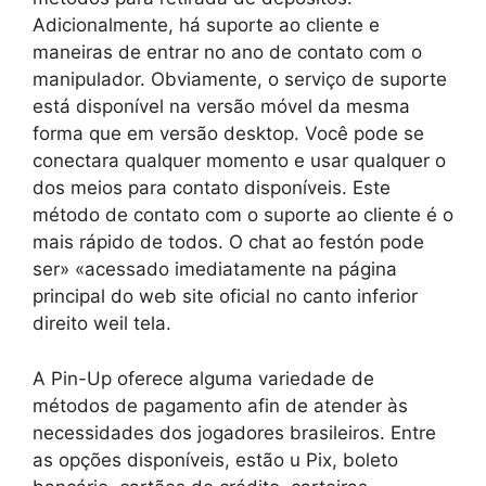
Adicionalmente, há suporte ao cliente e
maneiras de entrar no ano de contato com o
manipulador. Obviamente, o serviço de suporte
está disponível na versão móvel da mesma
forma que em versão desktop. Você pode se
conectara qualquer momento e usar qualquer o
dos meios para contato disponíveis. Este
método de contato com o suporte ao cliente é o
mais rápido de todos. O chat ao festón pode
ser» «acessado imediatamente na página
principal do web site oficial no canto inferior
direito weil tela.
A Pin-Up oferece alguma variedade de
métodos de pagamento afin de atender às
necessidades dos jogadores brasileiros. Entre
as opções disponíveis, estão u Pix, boleto