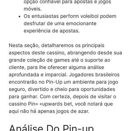
opção confiável para apostas e jogos
móveis.
Os entusiastas perform voleibol podem
desfrutar de uma emocionante
experiência de apostas.
Nesta seção, detalharemos os principais
aspectos deste cassino, abrangendo desde sua
grande coleção de games até o suporte ao
cliente, para lhe oferecer alguma análise
aprofundada e imparcial. Jogadores brasileiros
encontrarão no Pin-Up um ambiente para jogo
seguro, divertido e cheio para oportunidades
para ganhar. Com certeza, depois de visitar o
cassino Pin» «upwards bet, você notará que
aqui não há apenas jogos de azar.
Análise Do Pin-up