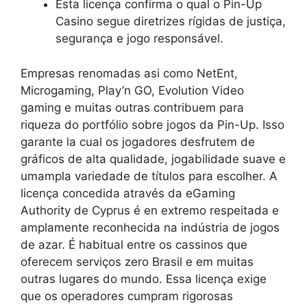
Esta licença confirma o qual o Pin-Up
Casino segue diretrizes rígidas de justiça,
segurança e jogo responsável.
Empresas renomadas asi como NetEnt,
Microgaming, Play’n GO, Evolution Video
gaming e muitas outras contribuem para
riqueza do portfólio sobre jogos da Pin-Up. Isso
garante la cual os jogadores desfrutem de
gráficos de alta qualidade, jogabilidade suave e
umampla variedade de títulos para escolher. A
licença concedida através da eGaming
Authority de Cyprus é en extremo respeitada e
amplamente reconhecida na indústria de jogos
de azar. É habitual entre os cassinos que
oferecem serviços zero Brasil e em muitas
outras lugares do mundo. Essa licença exige
que os operadores cumpram rigorosas