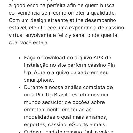
a good escolha perfeita afin de quem busca
conveniência sem comprometer a qualidade.
Com um design atraente at the desempenho
estável, ele oferece uma experiência de cassino
virtual envolvente e feliz y sana, onde quer la
cual você esteja.
Faça o download do arquivo APK de
instalação no site perform cassino Pin
Up. Abra o arquivo baixado em seu
smartphone.
Durante a nossa análise completa de
uma Pin-Up Brasil descobrimos um
mundo seductor de opções sobre
entretenimento em todas as
modalidades o qual mais amamos,
esportes, cassino, eSports e mais.
O down load do cassino PinUp vale a