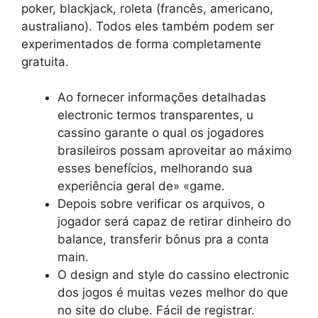
poker, blackjack, roleta (francês, americano,
australiano). Todos eles também podem ser
experimentados de forma completamente
gratuita.
Ao fornecer informações detalhadas
electronic termos transparentes, u
cassino garante o qual os jogadores
brasileiros possam aproveitar ao máximo
esses benefícios, melhorando sua
experiência geral de» «game.
Depois sobre verificar os arquivos, o
jogador será capaz de retirar dinheiro do
balance, transferir bônus pra a conta
main.
O design and style do cassino electronic
dos jogos é muitas vezes melhor do que
no site do clube. Fácil de registrar.