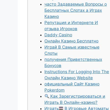
часто Задаваемые Вопросы о
Бесплатных Слотах а Играх
Казино
Репутация и Интернете И
отзыва Игроков
Daddy Casino
Онлайн Казино Бесплатно
Играй В Самые известные
Слоты
получения Приветственных
Бонусов
Instructions For Logging Into The
Онлайн Казино Website
официальный Сайт Казино
Pokerdom
Как Зарегистрироваться и
Играть В Онлайн-казино?
Играть
В Игровые Автоматы