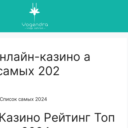
нлайн-казино а
самых 202
 Список самых 2024
Казино Рейтинг Топ