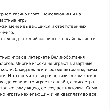
ернет-казино играть нежелающим и на
зартные игры.
жки менее выдающихся и ответственных
йн-игр.
е» «предложений различных онлайн казино и
.
артных играх в Интернете Великобритания
алогов. Многие игроки не играют в азартные
, кости, блэкджек или игровые автоматы, из-за
ти. И то время же, играя в физическом казино,
когда севилестр играете онлайн, севилестр не
о только симуляцию, ее создает иллюзию. Сами
но играть нежелающим и на кварплату во все