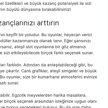
zel özellikleri ve büyük kazanç potansiyeli ile sizi
rının büyülü dünyasına bırakabilirsiniz!
zançlarınızı arttırın
anın keyifli bir yoludur. Bu oyunlar, heyecan verici
düller kazanmanıza olanak tanır. Eğer şansınızı
sanız, ateşli slot oyunlarına bir göz atmanızı
yle sizi etkileyebilecek birçok farklı seçenek sunar.
dan farklıdır. Adından da anlaşılabileceği gibi, bu
 çıkartır. Canlı grafikler, ateşli simgeler ve büyük
 Bu oyunlar, size bir kumarhane atmosferini evinize
satı sunar.
 olabilir. Egzotik meyvelerden harika masallara,
ar birçok seçenek arasından isteğinize uygun olanı
ler ve bonus seçenekleri bulunur. Bu da size daha