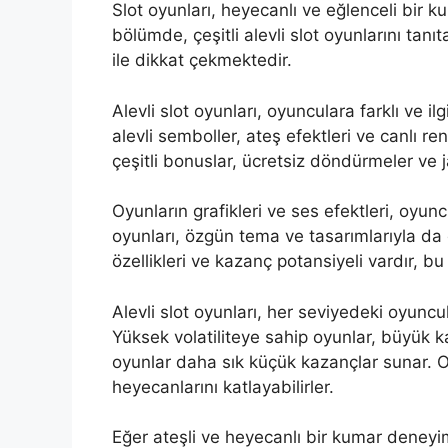
Slot oyunları, heyecanlı ve eğlenceli bir 
bölümde, çeşitli alevli slot oyunlarını tanıt
ile dikkat çekmektedir.
Alevli slot oyunları, oyunculara farklı ve i
alevli semboller, ateş efektleri ve canlı re
çeşitli bonuslar, ücretsiz döndürmeler ve ja
Oyunların grafikleri ve ses efektleri, oyuncu
oyunları, özgün tema ve tasarımlarıyla d
özellikleri ve kazanç potansiyeli vardır, b
Alevli slot oyunları, her seviyedeki oyuncu
Yüksek volatiliteye sahip oyunlar, büyük k
oyunlar daha sık küçük kazançlar sunar. O
heyecanlarını katlayabilirler.
Eğer ateşli ve heyecanlı bir kumar deneyimi 