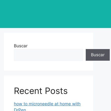
Buscar
Buscar
Recent Posts
how to microneedle at home with
DrPen