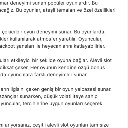
kumar deneyimi sunan popüler oyunlardır. Bu
acağız. Bu oyunlar, ateşli temaları ve özel özellikleri
lgi çekici bir oyun deneyimi sunar. Bu oyunlarda,
nkler kullanılarak atmosfer yaratılır. Oyuncular,
ckpot şansları ile heyecanlarını katlayabilirler.
ları etkileyici bir şekilde oyuna bağlar. Alevli slot
a dikkat çeker. Her oyunun kendine özgü bonus
u da oyunculara farklı deneyimler sunar.
ların ilgisini çeken geniş bir oyun yelpazesi sunar.
azançlar sunarken, düşük volatiliteye sahip
yuncular, tercihlerine uygun oyunları seçerek
arıyorsanız, çeşitli alevli slot oyunları tam size