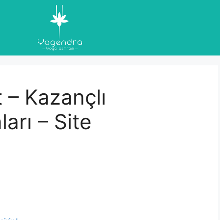
t – Kazançlı
rı – Site