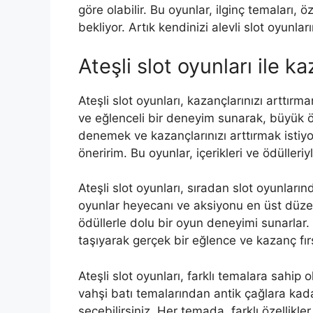
göre olabilir. Bu oyunlar, ilginç temaları, ö
bekliyor. Artık kendinizi alevli slot oyunla
Ateşli slot oyunları ile ka
Ateşli slot oyunları, kazançlarınızı arttırm
ve eğlenceli bir deneyim sunarak, büyük ö
denemek ve kazançlarınızı arttırmak istiyor
öneririm. Bu oyunlar, içerikleri ve ödülleri
Ateşli slot oyunları, sıradan slot oyunların
oyunlar heyecanı ve aksiyonu en üst düzeye
ödüllerle dolu bir oyun deneyimi sunarlar.
taşıyarak gerçek bir eğlence ve kazanç fır
Ateşli slot oyunları, farklı temalara sahip
vahşi batı temalarından antik çağlara kad
seçebilirsiniz. Her temada, farklı özellik