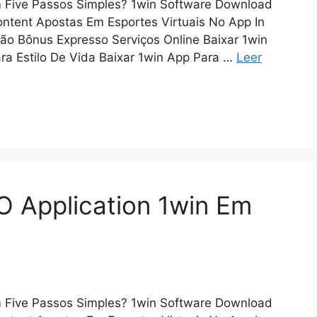
m Five Passos Simples? 1win Software Download
ontent Apostas Em Esportes Virtuais No App In
o Bônus Expresso Serviços Online Baixar 1win
a Estilo De Vida Baixar 1win App Para …
Leer
O Application 1win Em
m Five Passos Simples? 1win Software Download