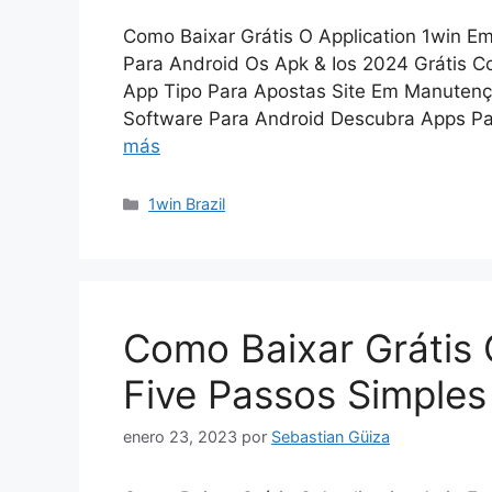
Como Baixar Grátis O Application 1win E
Para Android Os Apk & Ios 2024 Grátis C
App Tipo Para Apostas Site Em Manutençã
Software Para Android Descubra Apps Par
más
1win Brazil
Como Baixar Grátis 
Five Passos Simples
enero 23, 2023
por
Sebastian Güiza