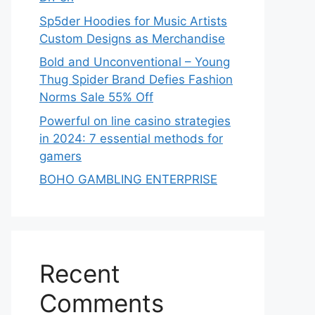
Sp5der Hoodies for Music Artists
Custom Designs as Merchandise
Bold and Unconventional – Young
Thug Spider Brand Defies Fashion
Norms Sale 55% Off
Powerful on line casino strategies
in 2024: 7 essential methods for
gamers
BOHO GAMBLING ENTERPRISE
Recent
Comments