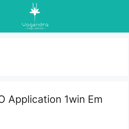
O Application 1win Em