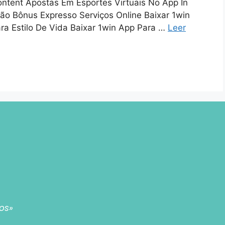
ontent Apostas Em Esportes Virtuais No App In
o Bônus Expresso Serviços Online Baixar 1win
a Estilo De Vida Baixar 1win App Para …
Leer
os»