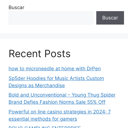
Buscar
Buscar
Recent Posts
how to microneedle at home with DrPen
Sp5der Hoodies for Music Artists Custom
Designs as Merchandise
Bold and Unconventional – Young Thug Spider
Brand Defies Fashion Norms Sale 55% Off
Powerful on line casino strategies in 2024: 7
essential methods for gamers