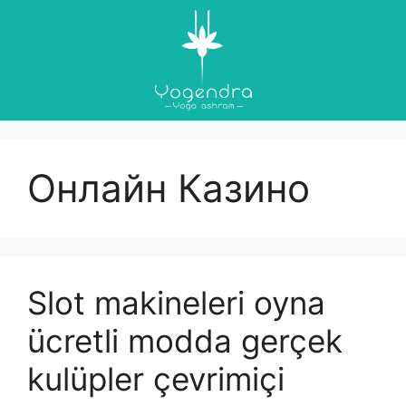
Онлайн Казино
Slot makineleri oyna
ücretli modda gerçek
kulüpler çevrimiçi